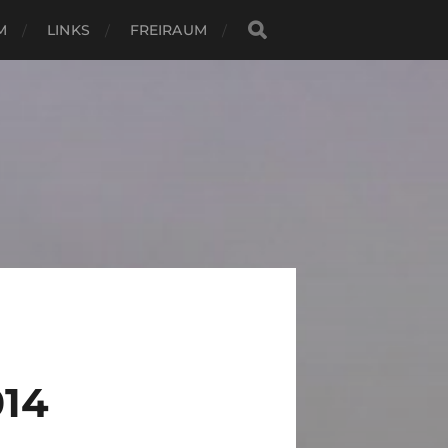
M
LINKS
FREIRAUM
14