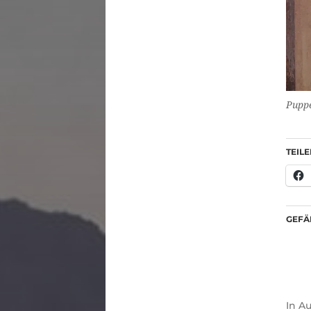
Puppe
TEILE
GEFÄL
In
Au