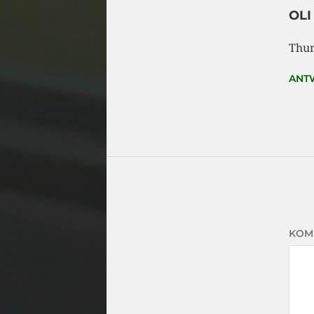
OLI
Thu
ANT
KOM