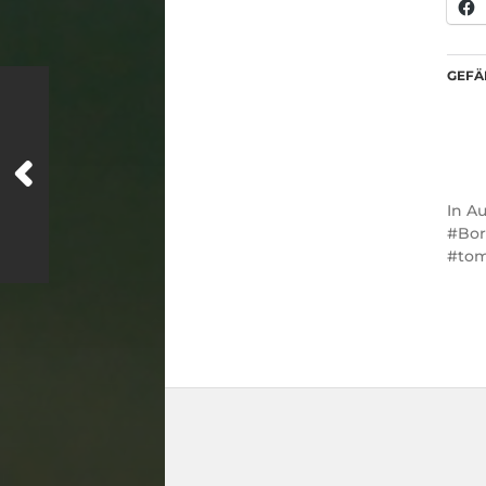
GEFÄL
In
Au
Bo
to