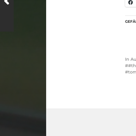
GEFÄL
In
Au
#th
to