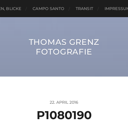
N, BLICKE
CAMPO SANTO
TRANSIT
IMPRESSU
THOMAS GRENZ
FOTOGRAFIE
22. APRIL 2016
P1080190