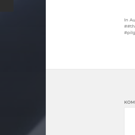
In
Au
#t
pil
KOM