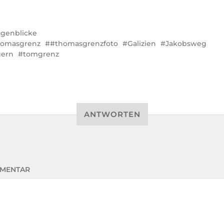
genblicke
homasgrenz
#thomasgrenzfoto
Galizien
Jakobsweg
gern
tomgrenz
ANTWORTEN
MENTAR