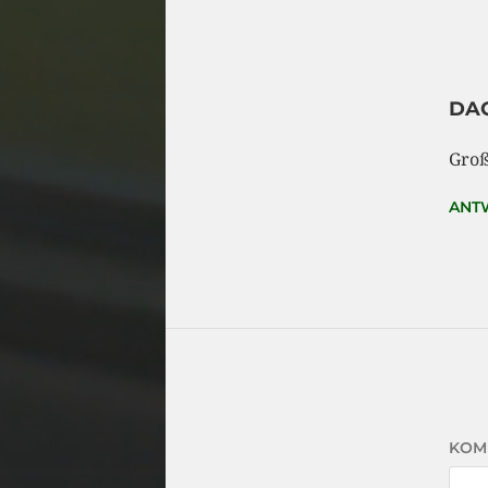
DA
Groß
ANT
KOM