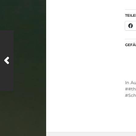
TEILE
GEFÄL
In
Au
#th
Sch